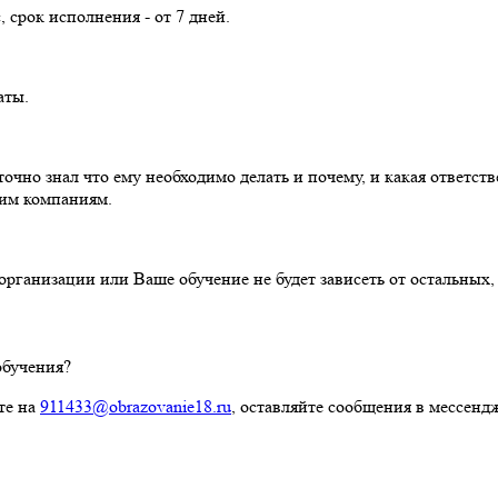
 срок исполнения - от 7 дней.
аты.
точно знал что ему необходимо делать и почему, и какая ответст
гим компаниям.
организации или Ваше обучение не будет зависеть от остальных
обучения?
те на
911433@obrazovanie18.ru
, оставляйте сообщения в мессенд