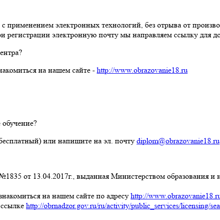
 с применением электронных технологий, без отрыва от произво
ри регистрации электронную почту мы направляем ссылку для до
ентра?
акомиться на нашем сайте -
http://www.obrazovanie18.ru
 обучение?
 бесплатный) или напишите на эл. почту
diplom@obrazovanie18.ru
1835 от 13.04.2017г., выданная Министерством образования и н
знакомиться на нашем сайте по адресу
http://www.obrazovanie18.r
 ссылке
http://obrnadzor.gov.ru/ru/activity/public_services/licensing/sea