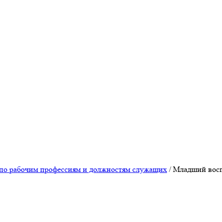
по рабочим профессиям и должностям служащих
/
Младший восп